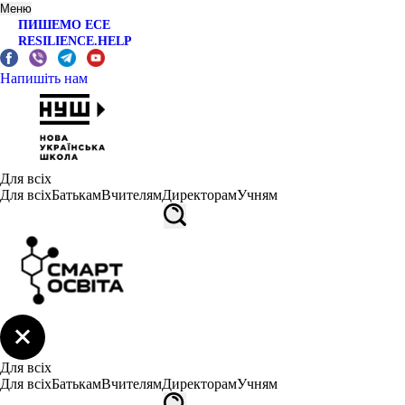
Меню
ПИШЕМО ЕСЕ
RESILIENCE.HELP
Напишіть нам
Для всіх
Для всіх
Батькам
Вчителям
Директорам
Учням
Для всіх
Для всіх
Батькам
Вчителям
Директорам
Учням