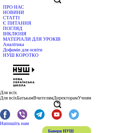
ПРО НАС
НОВИНИ
СТАТТІ
Є ПИТАННЯ
ПОГЛЯД
ІНКЛЮЗІЯ
МАТЕРІАЛИ ДЛЯ УРОКІВ
Аналітика
Дофамін для освіти
НУШ КОРОТКО
Для всіх
Для всіх
Батькам
Вчителям
Директорам
Учням
Напишіть нам
Банери НУШ