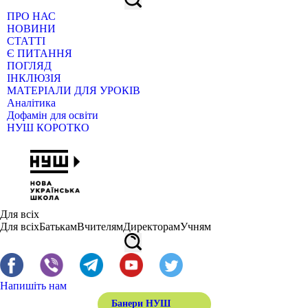
ПРО НАС
НОВИНИ
СТАТТІ
Є ПИТАННЯ
ПОГЛЯД
ІНКЛЮЗІЯ
МАТЕРІАЛИ ДЛЯ УРОКІВ
Аналітика
Дофамін для освіти
НУШ КОРОТКО
Для всіх
Для всіх
Батькам
Вчителям
Директорам
Учням
Напишіть нам
Банери НУШ