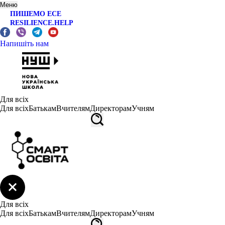
Меню
ПИШЕМО ЕСЕ
RESILIENCE.HELP
Напишіть нам
Для всіх
Для всіх
Батькам
Вчителям
Директорам
Учням
Для всіх
Для всіх
Батькам
Вчителям
Директорам
Учням