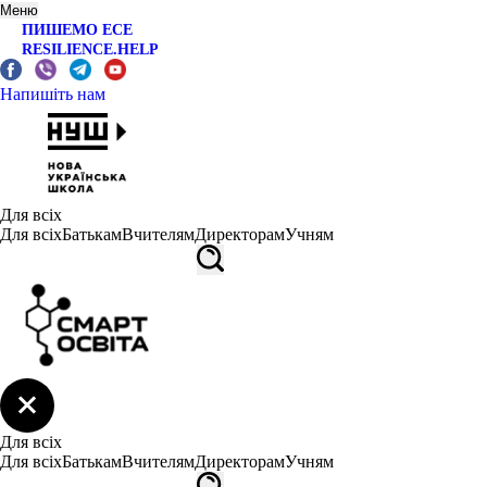
Меню
ПИШЕМО ЕСЕ
RESILIENCE.HELP
Напишіть нам
Для всіх
Для всіх
Батькам
Вчителям
Директорам
Учням
Для всіх
Для всіх
Батькам
Вчителям
Директорам
Учням