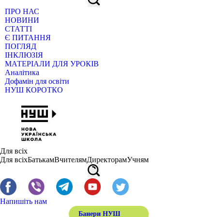
ПРО НАС
НОВИНИ
СТАТТІ
Є ПИТАННЯ
ПОГЛЯД
ІНКЛЮЗІЯ
МАТЕРІАЛИ ДЛЯ УРОКІВ
Аналітика
Дофамін для освіти
НУШ КОРОТКО
Для всіх
Для всіх
Батькам
Вчителям
Директорам
Учням
Напишіть нам
Банери НУШ