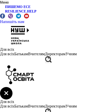
Меню
ПИШЕМО ЕСЕ
RESILIENCE.HELP
Напишіть нам
Для всіх
Для всіх
Батькам
Вчителям
Директорам
Учням
Для всіх
Для всіх
Батькам
Вчителям
Директорам
Учням