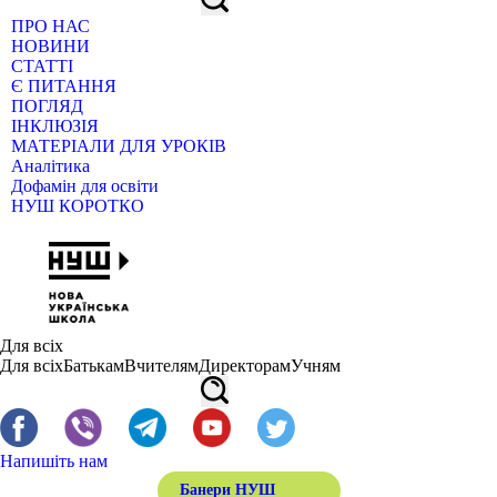
ПРО НАС
НОВИНИ
СТАТТІ
Є ПИТАННЯ
ПОГЛЯД
ІНКЛЮЗІЯ
МАТЕРІАЛИ ДЛЯ УРОКІВ
Аналітика
Дофамін для освіти
НУШ КОРОТКО
Для всіх
Для всіх
Батькам
Вчителям
Директорам
Учням
Напишіть нам
Банери НУШ