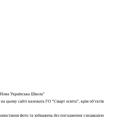
 "Нова Українська Школа"
 на цьому сайті належать ГО “Смарт освіта”, крім об’єктів
користання фото та зображень без погодження з редакцією