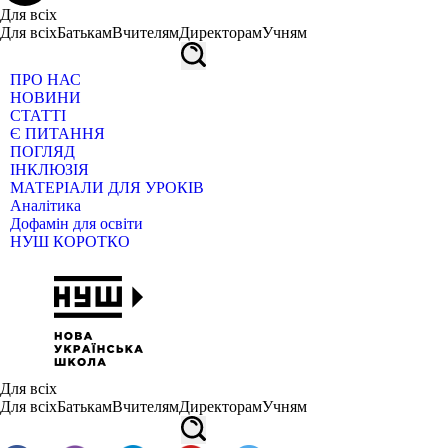
Для всіх
Для всіх
Батькам
Вчителям
Директорам
Учням
ПРО НАС
НОВИНИ
СТАТТІ
Є ПИТАННЯ
ПОГЛЯД
ІНКЛЮЗІЯ
МАТЕРІАЛИ ДЛЯ УРОКІВ
Аналітика
Дофамін для освіти
НУШ КОРОТКО
Для всіх
Для всіх
Батькам
Вчителям
Директорам
Учням