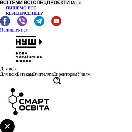
ВСІ ТЕМИ
ВСІ СПЕЦПРОЄКТИ
Меню
ПИШЕМО ЕСЕ
RESILIENCE.HELP
Напишіть нам
Для всіх
Для всіх
Батькам
Вчителям
Директорам
Учням