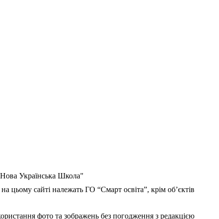
 "Нова Українська Школа"
 на цьому сайті належать ГО “Смарт освіта”, крім об’єктів
користання фото та зображень без погодження з редакцією