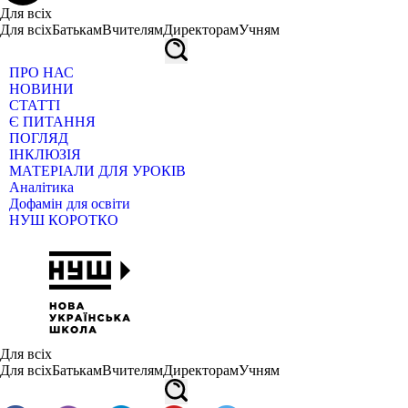
Для всіх
Для всіх
Батькам
Вчителям
Директорам
Учням
ПРО НАС
НОВИНИ
СТАТТІ
Є ПИТАННЯ
ПОГЛЯД
ІНКЛЮЗІЯ
МАТЕРІАЛИ ДЛЯ УРОКІВ
Аналітика
Дофамін для освіти
НУШ КОРОТКО
Для всіх
Для всіх
Батькам
Вчителям
Директорам
Учням