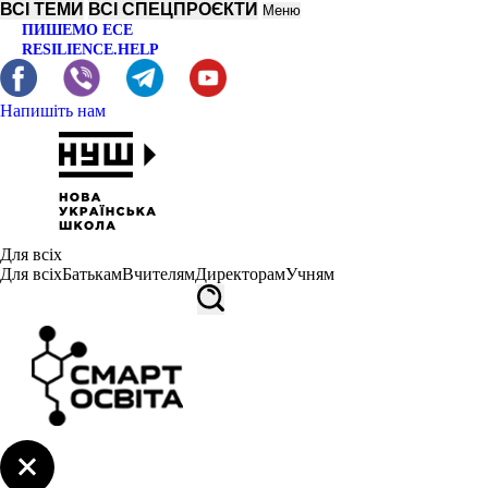
ВСІ ТЕМИ
ВСІ СПЕЦПРОЄКТИ
Меню
ПИШЕМО ЕСЕ
RESILIENCE.HELP
Напишіть нам
Для всіх
Для всіх
Батькам
Вчителям
Директорам
Учням