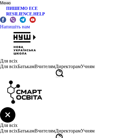
Меню
ПИШЕМО ЕСЕ
RESILIENCE.HELP
Напишіть нам
Для всіх
Для всіх
Батькам
Вчителям
Директорам
Учням
Для всіх
Для всіх
Батькам
Вчителям
Директорам
Учням