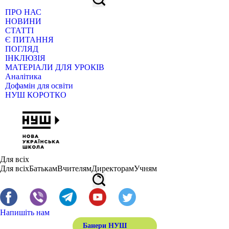
ПРО НАС
НОВИНИ
СТАТТІ
Є ПИТАННЯ
ПОГЛЯД
ІНКЛЮЗІЯ
МАТЕРІАЛИ ДЛЯ УРОКІВ
Аналітика
Дофамін для освіти
НУШ КОРОТКО
Для всіх
Для всіх
Батькам
Вчителям
Директорам
Учням
Напишіть нам
Банери НУШ