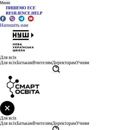
Меню
ПИШЕМО ЕСЕ
RESILIENCE.HELP
Напишіть нам
Для всіх
Для всіх
Батькам
Вчителям
Директорам
Учням
Для всіх
Для всіх
Батькам
Вчителям
Директорам
Учням