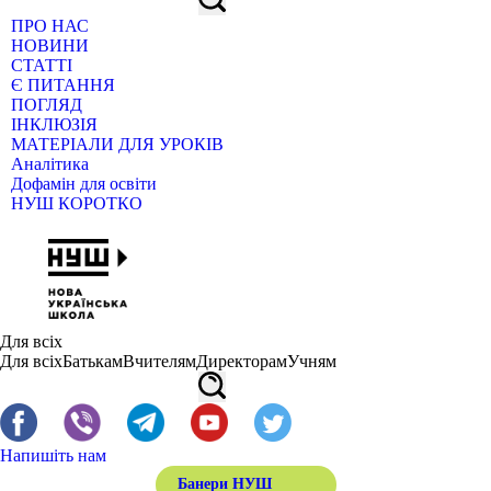
ПРО НАС
НОВИНИ
СТАТТІ
Є ПИТАННЯ
ПОГЛЯД
ІНКЛЮЗІЯ
МАТЕРІАЛИ ДЛЯ УРОКІВ
Аналітика
Дофамін для освіти
НУШ КОРОТКО
Для всіх
Для всіх
Батькам
Вчителям
Директорам
Учням
Напишіть нам
Банери НУШ