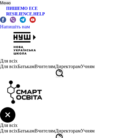
Меню
ПИШЕМО ЕСЕ
RESILIENCE.HELP
Напишіть нам
Для всіх
Для всіх
Батькам
Вчителям
Директорам
Учням
Для всіх
Для всіх
Батькам
Вчителям
Директорам
Учням