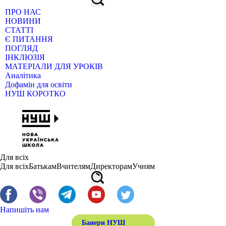
ПРО НАС
НОВИНИ
СТАТТІ
Є ПИТАННЯ
ПОГЛЯД
ІНКЛЮЗІЯ
МАТЕРІАЛИ ДЛЯ УРОКІВ
Аналітика
Дофамін для освіти
НУШ КОРОТКО
Для всіх
Для всіх
Батькам
Вчителям
Директорам
Учням
Напишіть нам
Банери НУШ