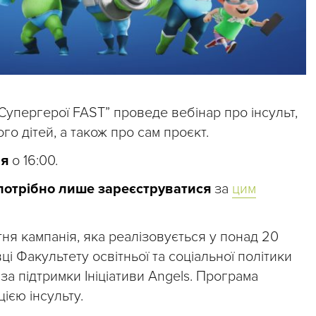
Супергерої FAST” проведе вебінар про інсульт,
ого дітей, а також про сам проєкт.
ня
о 16:00.
 потрібно лише зареєструватися
за
цим
ня кампанія, яка реалізовується у понад 20
вці Факультету освітньої та соціальної політики
 за підтримки Ініціативи Angels. Програма
ією інсульту.