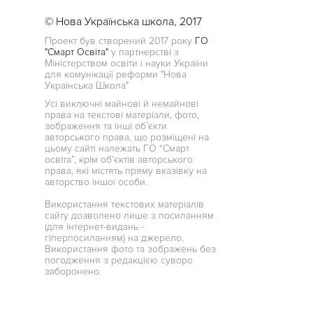
© Нова Українська школа, 2017
Проект був створений 2017 року
ГО
"Смарт Освіта"
у партнерстві з
Міністерством освіти і науки України
для комунікації реформи "Нова
Українська Школа"
Усі виключні майнові й немайнові
права на текстові матеріали, фото,
зображення та інші об’єкти
авторського права, що розміщені на
цьому сайті належать ГО “Смарт
освіта”, крім об’єктів авторського
права, які містять пряму вказівку на
авторство іншої особи.
Використання текстових матеріалів
сайту дозволено лише з посиланням
(для інтернет-видань -
гіперпосиланням) на джерело.
Використання фото та зображень без
погодження з редакцією суворо
заборонено.