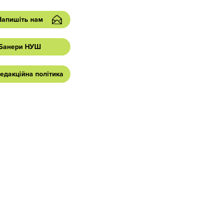
Напишіть нам
Банери НУШ
едакційна політика