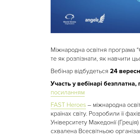
Міжнародна освітня програма “
те як розпізнати, як навчити ць
Вебінар відбудеться
24 верес
Участь у вебінарі безплатна,
посиланням
FAST Heroes
– міжнародна освіт
країнах світу. Розробили її фахі
Університету Македонії (Греція)
схвалена Всесвітньою організац