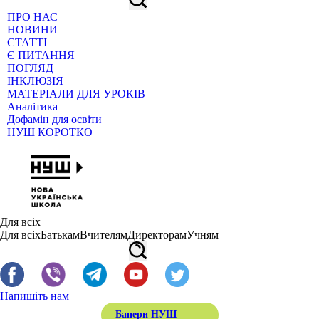
ПРО НАС
НОВИНИ
СТАТТІ
Є ПИТАННЯ
ПОГЛЯД
ІНКЛЮЗІЯ
МАТЕРІАЛИ ДЛЯ УРОКІВ
Аналітика
Дофамін для освіти
НУШ КОРОТКО
Для всіх
Для всіх
Батькам
Вчителям
Директорам
Учням
Напишіть нам
Банери НУШ