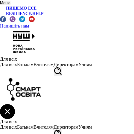
Меню
ПИШЕМО ЕСЕ
RESILIENCE.HELP
Напишіть нам
Для всіх
Для всіх
Батькам
Вчителям
Директорам
Учням
Для всіх
Для всіх
Батькам
Вчителям
Директорам
Учням