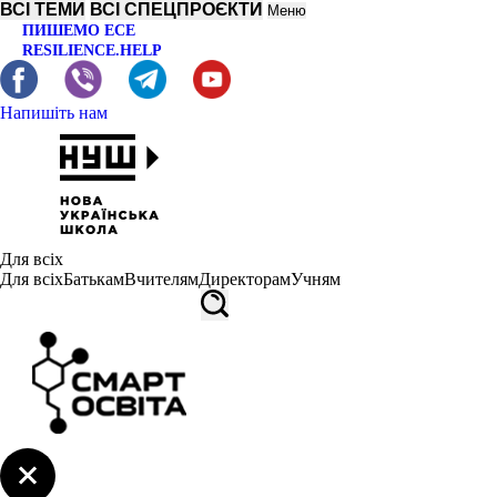
ВСІ ТЕМИ
ВСІ СПЕЦПРОЄКТИ
Меню
ПИШЕМО ЕСЕ
RESILIENCE.HELP
Напишіть нам
Для всіх
Для всіх
Батькам
Вчителям
Директорам
Учням