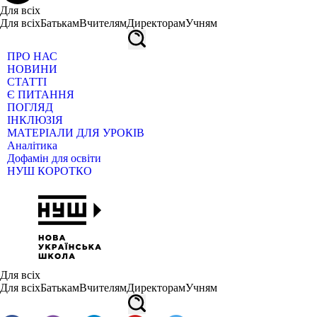
Для всіх
Для всіх
Батькам
Вчителям
Директорам
Учням
ПРО НАС
НОВИНИ
СТАТТІ
Є ПИТАННЯ
ПОГЛЯД
ІНКЛЮЗІЯ
МАТЕРІАЛИ ДЛЯ УРОКІВ
Аналітика
Дофамін для освіти
НУШ КОРОТКО
Для всіх
Для всіх
Батькам
Вчителям
Директорам
Учням