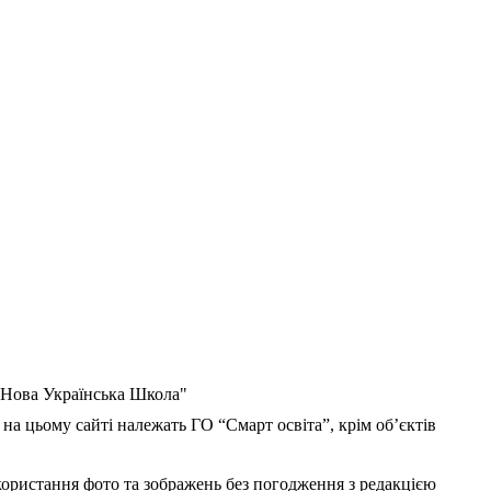
 "Нова Українська Школа"
 на цьому сайті належать ГО “Смарт освіта”, крім об’єктів
користання фото та зображень без погодження з редакцією