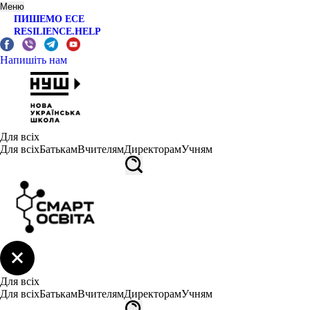
Меню
ПИШЕМО ЕСЕ
RESILIENCE.HELP
Напишіть нам
Для всіх
Для всіх
Батькам
Вчителям
Директорам
Учням
Для всіх
Для всіх
Батькам
Вчителям
Директорам
Учням