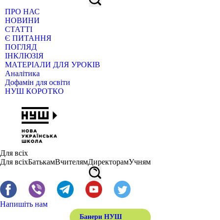
ПРО НАС
НОВИНИ
СТАТТІ
Є ПИТАННЯ
ПОГЛЯД
ІНКЛЮЗІЯ
МАТЕРІАЛИ ДЛЯ УРОКІВ
Аналітика
Дофамін для освіти
НУШ КОРОТКО
Для всіх
Для всіх
Батькам
Вчителям
Директорам
Учням
Напишіть нам
Банери НУШ