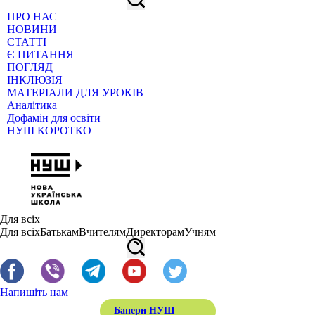
ПРО НАС
НОВИНИ
СТАТТІ
Є ПИТАННЯ
ПОГЛЯД
ІНКЛЮЗІЯ
МАТЕРІАЛИ ДЛЯ УРОКІВ
Аналітика
Дофамін для освіти
НУШ КОРОТКО
Для всіх
Для всіх
Батькам
Вчителям
Директорам
Учням
Напишіть нам
Банери НУШ