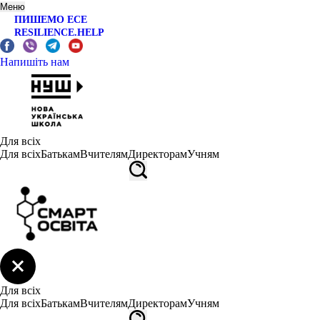
Меню
ПИШЕМО ЕСЕ
RESILIENCE.HELP
Напишіть нам
Для всіх
Для всіх
Батькам
Вчителям
Директорам
Учням
Для всіх
Для всіх
Батькам
Вчителям
Директорам
Учням