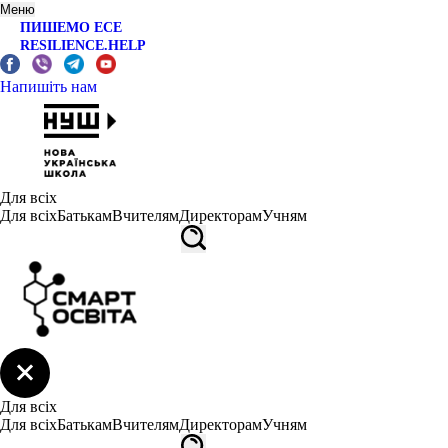
Меню
ПИШЕМО ЕСЕ
RESILIENCE.HELP
Напишіть нам
Для всіх
Для всіх
Батькам
Вчителям
Директорам
Учням
Для всіх
Для всіх
Батькам
Вчителям
Директорам
Учням