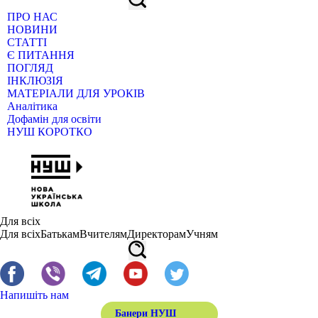
ПРО НАС
НОВИНИ
СТАТТІ
Є ПИТАННЯ
ПОГЛЯД
ІНКЛЮЗІЯ
МАТЕРІАЛИ ДЛЯ УРОКІВ
Аналітика
Дофамін для освіти
НУШ КОРОТКО
Для всіх
Для всіх
Батькам
Вчителям
Директорам
Учням
Напишіть нам
Банери НУШ