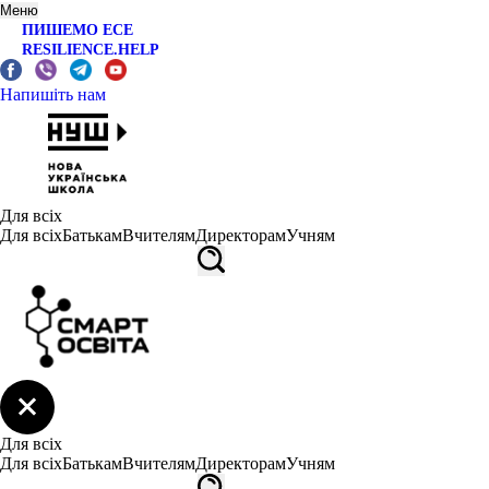
Меню
ПИШЕМО ЕСЕ
RESILIENCE.HELP
Напишіть нам
Для всіх
Для всіх
Батькам
Вчителям
Директорам
Учням
Для всіх
Для всіх
Батькам
Вчителям
Директорам
Учням