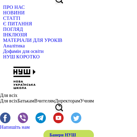
ПРО НАС
НОВИНИ
СТАТТІ
Є ПИТАННЯ
ПОГЛЯД
ІНКЛЮЗІЯ
МАТЕРІАЛИ ДЛЯ УРОКІВ
Аналітика
Дофамін для освіти
НУШ КОРОТКО
Для всіх
Для всіх
Батькам
Вчителям
Директорам
Учням
Напишіть нам
Банери НУШ