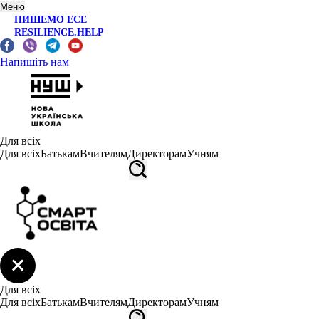
Меню
ПИШЕМО ЕСЕ
RESILIENCE.HELP
Напишіть нам
Для всіх
Для всіх
Батькам
Вчителям
Директорам
Учням
Для всіх
Для всіх
Батькам
Вчителям
Директорам
Учням