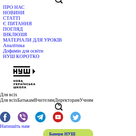
ПРО НАС
НОВИНИ
СТАТТІ
Є ПИТАННЯ
ПОГЛЯД
ІНКЛЮЗІЯ
МАТЕРІАЛИ ДЛЯ УРОКІВ
Аналітика
Дофамін для освіти
НУШ КОРОТКО
Для всіх
Для всіх
Батькам
Вчителям
Директорам
Учням
Напишіть нам
Банери НУШ