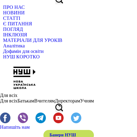
ПРО НАС
НОВИНИ
СТАТТІ
Є ПИТАННЯ
ПОГЛЯД
ІНКЛЮЗІЯ
МАТЕРІАЛИ ДЛЯ УРОКІВ
Аналітика
Дофамін для освіти
НУШ КОРОТКО
Для всіх
Для всіх
Батькам
Вчителям
Директорам
Учням
Напишіть нам
Банери НУШ