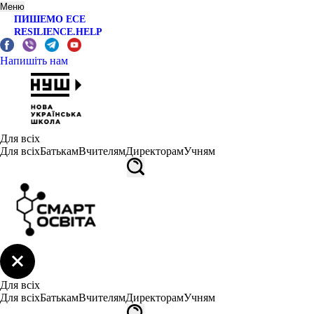
Меню
ПИШЕМО ЕСЕ
RESILIENCE.HELP
Напишіть нам
Для всіх
Для всіх
Батькам
Вчителям
Директорам
Учням
Для всіх
Для всіх
Батькам
Вчителям
Директорам
Учням