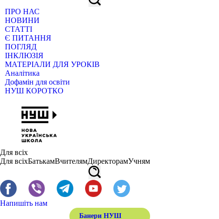
ПРО НАС
НОВИНИ
СТАТТІ
Є ПИТАННЯ
ПОГЛЯД
ІНКЛЮЗІЯ
МАТЕРІАЛИ ДЛЯ УРОКІВ
Аналітика
Дофамін для освіти
НУШ КОРОТКО
Для всіх
Для всіх
Батькам
Вчителям
Директорам
Учням
Напишіть нам
Банери НУШ