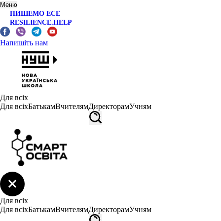
Меню
ПИШЕМО ЕСЕ
RESILIENCE.HELP
Напишіть нам
Для всіх
Для всіх
Батькам
Вчителям
Директорам
Учням
Для всіх
Для всіх
Батькам
Вчителям
Директорам
Учням