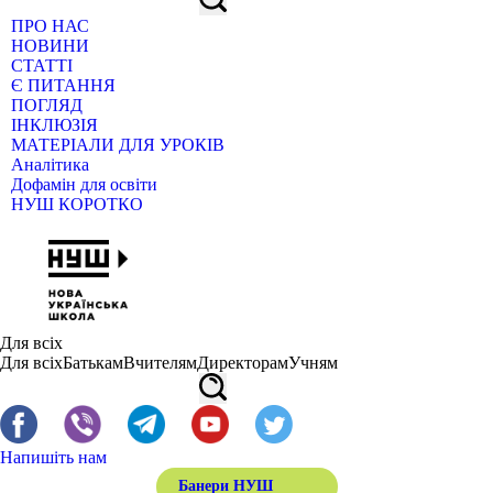
ПРО НАС
НОВИНИ
СТАТТІ
Є ПИТАННЯ
ПОГЛЯД
ІНКЛЮЗІЯ
МАТЕРІАЛИ ДЛЯ УРОКІВ
Аналітика
Дофамін для освіти
НУШ КОРОТКО
Для всіх
Для всіх
Батькам
Вчителям
Директорам
Учням
Напишіть нам
Банери НУШ