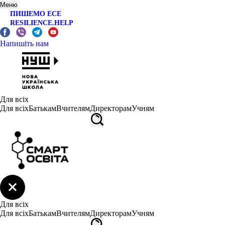
Меню
ПИШЕМО ЕСЕ
RESILIENCE.HELP
Напишіть нам
Для всіх
Для всіх
Батькам
Вчителям
Директорам
Учням
Для всіх
Для всіх
Батькам
Вчителям
Директорам
Учням