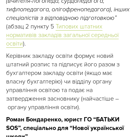
(вчителя-логопеда, сурдопедагога,
тифлопедагога, олігофренопедагога), інших
спеціалістів з відповідною підготовкою”
(абзац 2 пункту 5
Типових штатних
нормативів закладів загальної середньої
освіти
).
Керівник закладу освіти формує новий
штатний розпис та підписує його разом з
бухгалтером закладу освіти (якщо має
власну бухгалтерію) чи відділу органу
управління освітою та подає на
затвердження засновнику (найчастіше –
органу управління освіти).
Роман Бондаренко, юрист ГО “БАТЬКИ
SOS”, спеціально для “Нової української
школи”