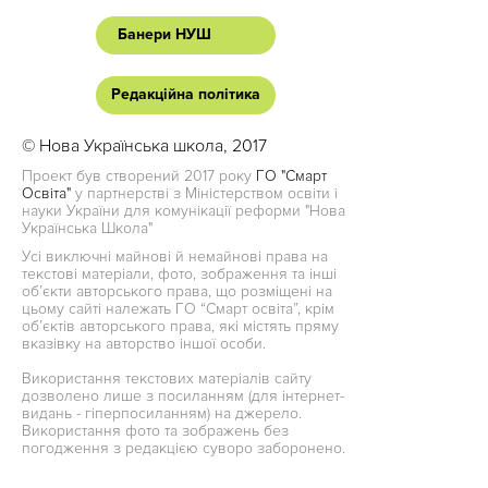
Банери НУШ
Редакційна політика
© Нова Українська школа, 2017
Проект був створений 2017 року
ГО "Смарт
Освіта"
у партнерстві з Міністерством освіти і
науки України для комунікації реформи "Нова
Українська Школа"
Усі виключні майнові й немайнові права на
текстові матеріали, фото, зображення та інші
об’єкти авторського права, що розміщені на
цьому сайті належать ГО “Смарт освіта”, крім
об’єктів авторського права, які містять пряму
вказівку на авторство іншої особи.
Використання текстових матеріалів сайту
дозволено лише з посиланням (для інтернет-
видань - гіперпосиланням) на джерело.
Використання фото та зображень без
погодження з редакцією суворо заборонено.