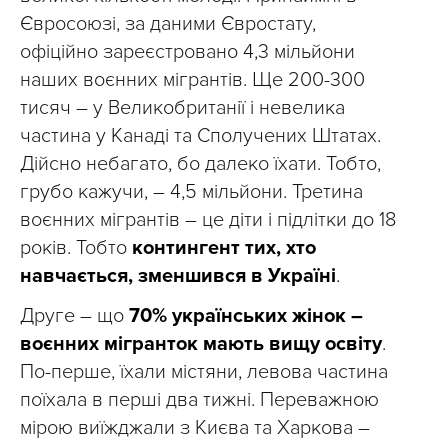
Євросоюзі, за даними Євростату,
офіційно зареєстровано 4,3 мільйони
наших воєнних мігрантів. Ще 200-300
тисяч – у Великобританії і невелика
частина у Канаді та Сполучених Штатах.
Дійсно небагато, бо далеко їхати. Тобто,
грубо кажучи, – 4,5 мільйони. Третина
воєнних мігрантів – це діти і підлітки до 18
років. Тобто
контингент тих, хто
навчається, зменшився в Україні
.
Друге – що
70% українських жінок –
воєнних мігранток мають вищу освіту
.
По-перше, їхали містяни, левова частина
поїхала в перші два тижні. Переважною
мірою виїжджали з Києва та Харкова –