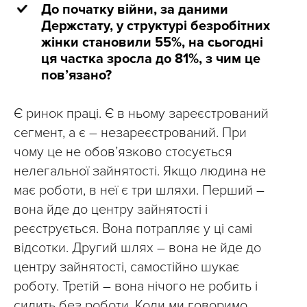
До початку війни, за даними
Держстату, у структурі безробітних
жінки становили 55%, на сьогодні
ця частка зросла до 81%, з чим це
пов’язано?
Є ринок праці. Є в ньому зареєстрований
сегмент, а є – незареєстрований. При
чому це не обов’язково стосується
нелегальної зайнятості. Якщо людина не
має роботи, в неї є три шляхи. Перший –
вона йде до центру зайнятості і
реєструється. Вона потрапляє у ці самі
відсотки. Другий шлях – вона не йде до
центру зайнятості, самостійно шукає
роботу. Третій – вона нічого не робить і
сидить без роботи. Коли ми говоримо