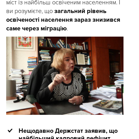
міст із найбільш освіченим населенням. І
ви розумієте, що
загальний рівень
освіченості населення зараз знизився
саме через міграцію
.
Нещодавно Держстат заявив, що
найбільший кадровий дефіцит