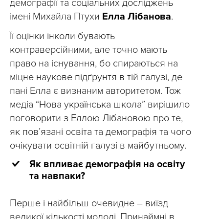
демографії та соціальних досліджень
імені Михайла Птухи
Елла Лібанова
.
Її оцінки інколи бувають
контраверсійними, але точно мають
право на існування, бо спираються на
міцне наукове підґрунтя в тій галузі, де
пані Елла є визнаним авторитетом. Тож
медіа “Нова українська школа” вирішило
поговорити з Еллою Лібановою про те,
як пов’язані освіта та демографія та чого
очікувати освітній галузі в майбутньому.
Як впливає демографія на освіту
та навпаки?
Перше і найбільш очевидне – виїзд
великої кількості молоді. Принаймні в