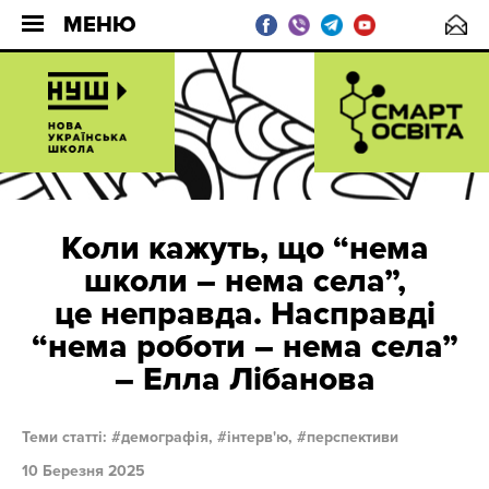
МЕНЮ
Коли кажуть, що “нема
школи – нема села”,
це неправда. Насправді
“нема роботи – нема села”
– Елла Лібанова
Теми статті:
демографія,
інтерв'ю,
перспективи
10 Березня 2025