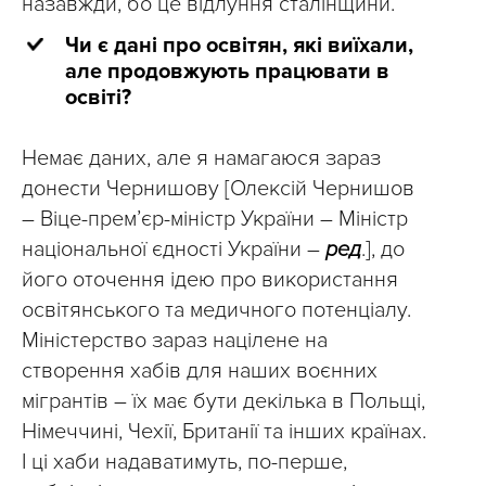
назавжди, бо це відлуння сталінщини.
Чи є дані про освітян, які виїхали,
але продовжують працювати в
освіті?
Немає даних, але я намагаюся зараз
донести Чернишову [Олексій Чернишов
– Віце-прем’єр-міністр України – Міністр
національної єдності України –
ред
.], до
його оточення ідею про використання
освітянського та медичного потенціалу.
Міністерство зараз націлене на
створення хабів для наших воєнних
мігрантів – їх має бути декілька в Польщі,
Німеччині, Чехії, Британії та інших країнах.
І ці хаби надаватимуть, по-перше,