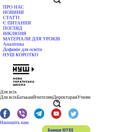
ПРО НАС
НОВИНИ
СТАТТІ
Є ПИТАННЯ
ПОГЛЯД
ІНКЛЮЗІЯ
МАТЕРІАЛИ ДЛЯ УРОКІВ
Аналітика
Дофамін для освіти
НУШ КОРОТКО
Для всіх
Для всіх
Батькам
Вчителям
Директорам
Учням
Напишіть нам
Банери НУШ