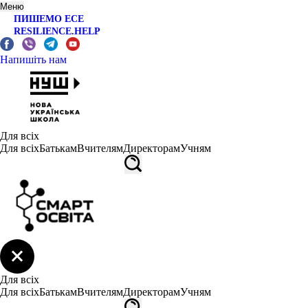
Меню
ПИШЕМО ЕСЕ
RESILIENCE.HELP
Напишіть нам
Для всіх
Для всіх
Батькам
Вчителям
Директорам
Учням
Для всіх
Для всіх
Батькам
Вчителям
Директорам
Учням