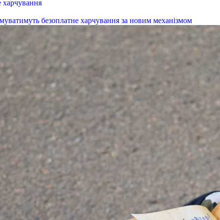
е харчування
римуватимуть безоплатне харчування за новим механізмом