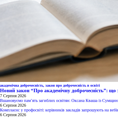
академічна доброчесність,
закон про доброчесність в освіті
Новий закон “Про академічну доброчесність”: що 
7 Серпня 2026
Вшановуємо пам’ять загиблих освітян: Оксана Кваша із Сумщи
6 Серпня 2026
Комплаєнс у профосвіті: керівників закладів запрошують на веб
6 Серпня 2026