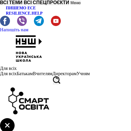
ВСІ ТЕМИ
ВСІ СПЕЦПРОЄКТИ
Меню
ПИШЕМО ЕСЕ
RESILIENCE.HELP
Напишіть нам
Для всіх
Для всіх
Батькам
Вчителям
Директорам
Учням