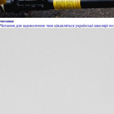
читання
Читання для задоволення: чим цікавляться українські школярі п