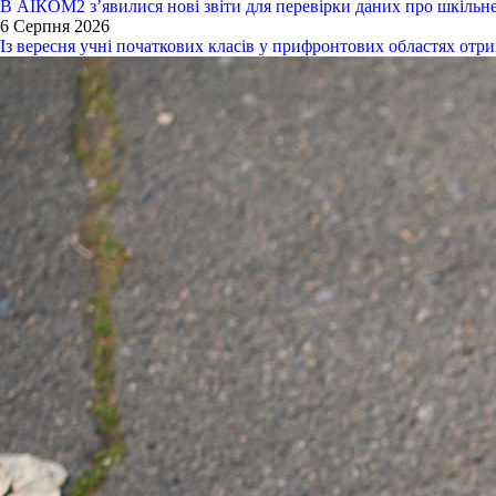
В АІКОМ2 з’явилися нові звіти для перевірки даних про шкільн
6 Серпня 2026
Із вересня учні початкових класів у прифронтових областях от