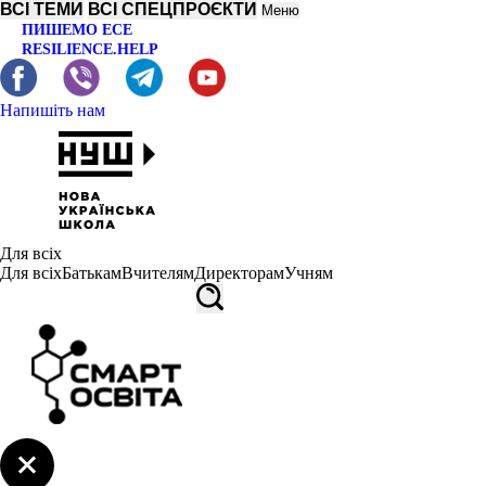
ВСІ ТЕМИ
ВСІ СПЕЦПРОЄКТИ
Меню
ПИШЕМО ЕСЕ
RESILIENCE.HELP
Напишіть нам
Для всіх
Для всіх
Батькам
Вчителям
Директорам
Учням