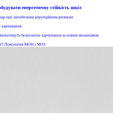
обудувати енергетичну стійкість шкіл
інар про запобігання корупційним ризикам
е харчування
римуватимуть безоплатне харчування за новим механізмом
тей? Пояснення МОН і МОЗ