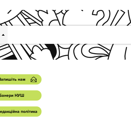
Напишіть нам
Банери НУШ
едакційна політика