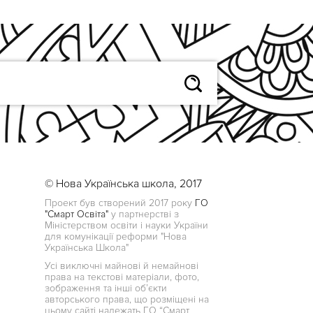
© Нова Українська школа, 2017
Проект був створений 2017 року
ГО
"Смарт Освіта"
у партнерстві з
Міністерством освіти і науки України
для комунікації реформи "Нова
Українська Школа"
Усі виключні майнові й немайнові
права на текстові матеріали, фото,
зображення та інші об’єкти
авторського права, що розміщені на
цьому сайті належать ГО “Смарт