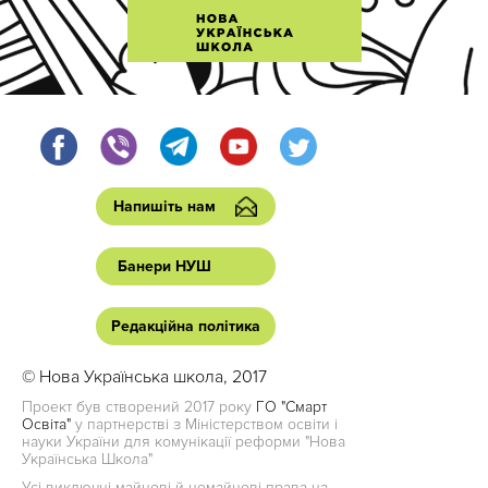
Напишіть нам
Банери НУШ
Редакційна політика
© Нова Українська школа, 2017
Проект був створений 2017 року
ГО "Смарт
Освіта"
у партнерстві з Міністерством освіти і
науки України для комунікації реформи "Нова
Українська Школа"
Усі виключні майнові й немайнові права на