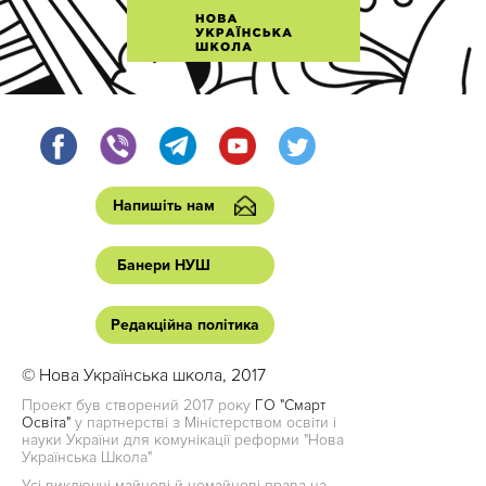
Напишіть нам
Банери НУШ
Редакційна політика
© Нова Українська школа, 2017
Проект був створений 2017 року
ГО "Смарт
Освіта"
у партнерстві з Міністерством освіти і
науки України для комунікації реформи "Нова
Українська Школа"
Усі виключні майнові й немайнові права на