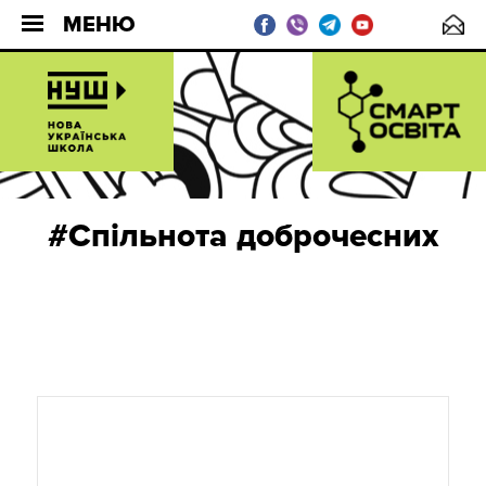
МЕНЮ
#Спільнота доброчесних