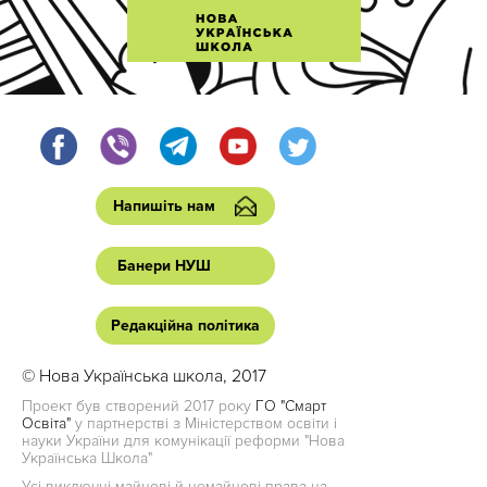
Напишіть нам
Банери НУШ
Редакційна політика
© Нова Українська школа, 2017
Проект був створений 2017 року
ГО "Смарт
Освіта"
у партнерстві з Міністерством освіти і
науки України для комунікації реформи "Нова
Українська Школа"
Усі виключні майнові й немайнові права на