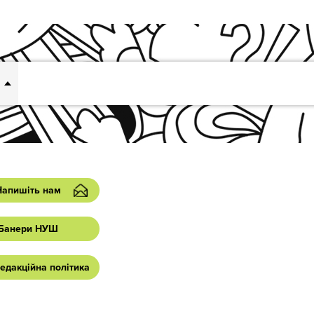
Напишіть нам
Банери НУШ
едакційна політика