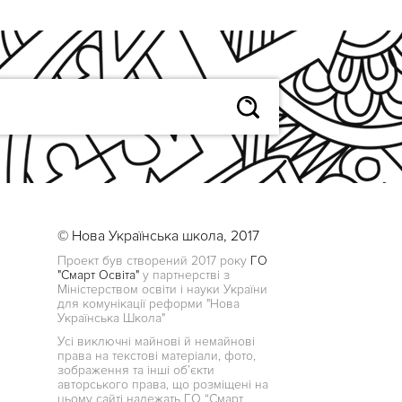
© Нова Українська школа, 2017
Проект був створений 2017 року
ГО
"Смарт Освіта"
у партнерстві з
Міністерством освіти і науки України
для комунікації реформи "Нова
Українська Школа"
Усі виключні майнові й немайнові
права на текстові матеріали, фото,
зображення та інші об’єкти
авторського права, що розміщені на
цьому сайті належать ГО “Смарт