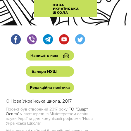
Напишіть нам
Банери НУШ
Редакційна політика
© Нова Українська школа, 2017
Проект був створений 2017 року
ГО "Смарт
Освіта"
у партнерстві з Міністерством освіти і
науки України для комунікації реформи "Нова
Українська Школа"
Усі виключні майнові й немайнові права на