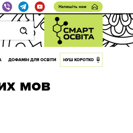
Напишіть нам
А
ДОФАМІН ДЛЯ ОСВІТИ
НУШ КОРОТКО
их мов