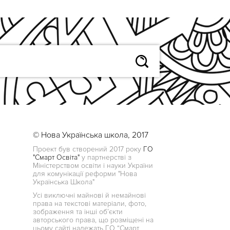
© Нова Українська школа, 2017
Проект був створений 2017 року
ГО
"Смарт Освіта"
у партнерстві з
Міністерством освіти і науки України
для комунікації реформи "Нова
Українська Школа"
Усі виключні майнові й немайнові
права на текстові матеріали, фото,
зображення та інші об’єкти
авторського права, що розміщені на
цьому сайті належать ГО “Смарт