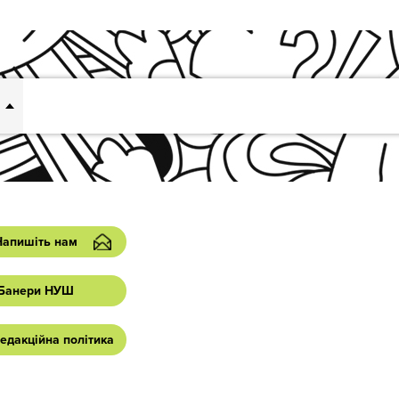
Напишіть нам
Банери НУШ
едакційна політика