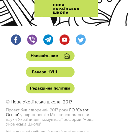
Напишіть нам
Банери НУШ
Редакційна політика
© Нова Українська школа, 2017
Проект був створений 2017 року
ГО "Смарт
Освіта"
у партнерстві з Міністерством освіти і
науки України для комунікації реформи "Нова
Українська Школа"
Усі виключні майнові й немайнові права на