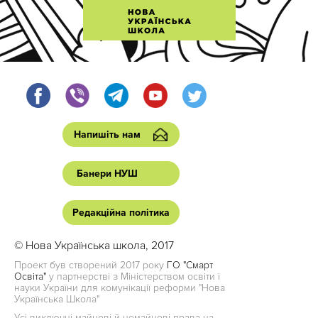
Напишіть нам
Банери НУШ
Редакційна політика
© Нова Українська школа, 2017
Проект був створений 2017 року
ГО "Смарт
Освіта"
у партнерстві з Міністерством освіти і
науки України для комунікації реформи "Нова
Українська Школа"
Усі виключні майнові й немайнові права на