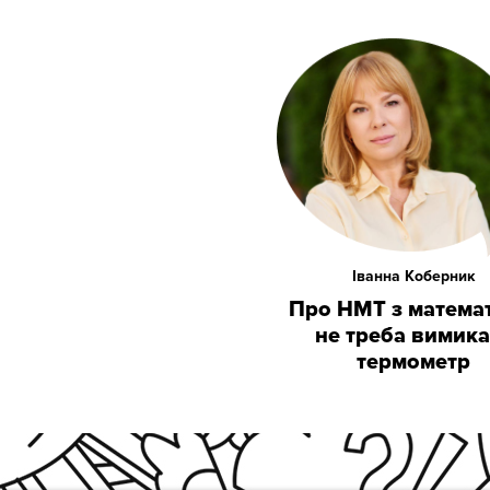
Іванна Коберник
Про НМТ з матема
не треба вимика
термометр