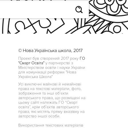
© Нова Українська школа, 2017
Проект був створений 2017 року
ГО
"Смарт Освіта"
у партнерстві з
Міністерством освіти і науки України
для комунікації реформи "Нова
Українська Школа"
Усі виключні майнові й немайнові
права на текстові матеріали, фото,
зображення та інші об’єкти
авторського права, що розміщені на
цьому сайті належать ГО “Смарт
освіта”, крім об’єктів авторського
права, які містять пряму вказівку на
авторство іншої особи.
Використання текстових матеріалів