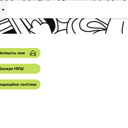
Напишіть нам
Банери НУШ
едакційна політика