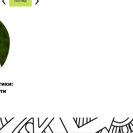
ПОГЛЯД
тики:
ти