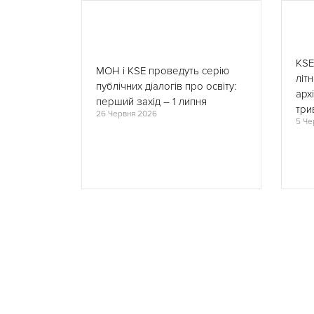
KSE
МОН і KSE проведуть серію
літ
публічних діалогів про освіту:
арх
перший захід – 1 липня
три
26 Червня 2026
5 Че