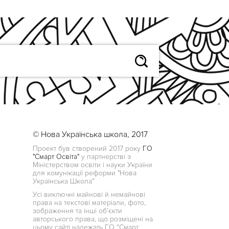
© Нова Українська школа, 2017
Проект був створений 2017 року
ГО
"Смарт Освіта"
у партнерстві з
Міністерством освіти і науки України
для комунікації реформи "Нова
Українська Школа"
Усі виключні майнові й немайнові
права на текстові матеріали, фото,
зображення та інші об’єкти
авторського права, що розміщені на
цьому сайті належать ГО “Смарт