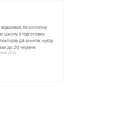
 відкриває безоплатну
ню школу з підготовки
ітекторів ШІ-агентів: набір
ває до 20 червня
рвня 2026