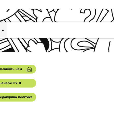
Напишіть нам
Банери НУШ
едакційна політика