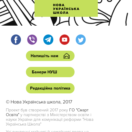
Напишіть нам
Банери НУШ
Редакційна політика
© Нова Українська школа, 2017
Проект був створений 2017 року
ГО "Смарт
Освіта"
у партнерстві з Міністерством освіти і
науки України для комунікації реформи "Нова
Українська Школа"
Усі виключні майнові й немайнові права на