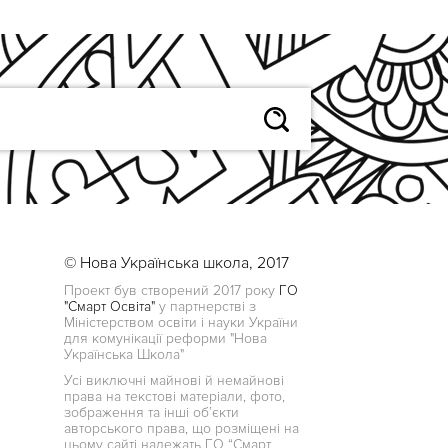
© Нова Українська школа, 2017
Проект був створений 2017 року
ГО
"Смарт Освіта"
у партнерстві з
Міністерством освіти і науки України
для комунікації реформи "Нова
Українська Школа"
Усі виключні майнові й немайнові
права на текстові матеріали, фото,
зображення та інші об’єкти
авторського права, що розміщені на
цьому сайті належать ГО “Смарт