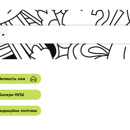
Напишіть нам
Банери НУШ
едакційна політика