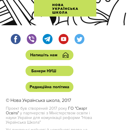
Напишіть нам
Банери НУШ
Редакційна політика
© Нова Українська школа, 2017
Проект був створений 2017 року
ГО "Смарт
Освіта"
у партнерстві з Міністерством освіти і
науки України для комунікації реформи "Нова
Українська Школа"
Усі виключні майнові й немайнові права на