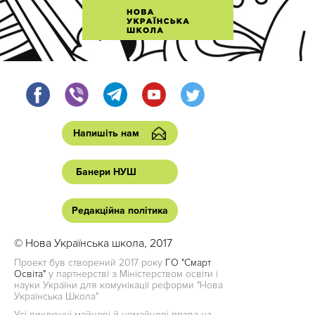
Напишіть нам
Банери НУШ
Редакційна політика
© Нова Українська школа, 2017
Проект був створений 2017 року
ГО "Смарт
Освіта"
у партнерстві з Міністерством освіти і
науки України для комунікації реформи "Нова
Українська Школа"
Усі виключні майнові й немайнові права на