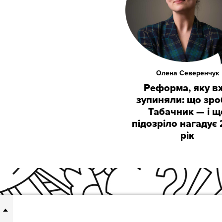
Олена Северенчук
Реформа, яку в
зупиняли: що зр
Табачник — і щ
підозріло нагадує
рік