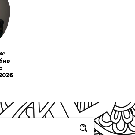
же
обив
о
 2026