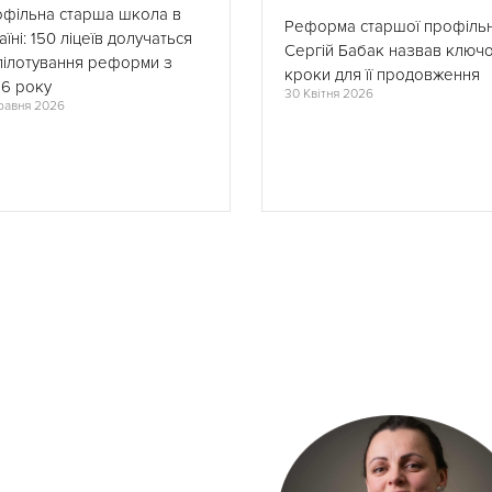
фільна старша школа в
Реформа старшої профільн
аїні: 150 ліцеїв долучаться
Сергій Бабак назвав ключо
пілотування реформи з
кроки для її продовження
6 року
30 Квітня 2026
равня 2026