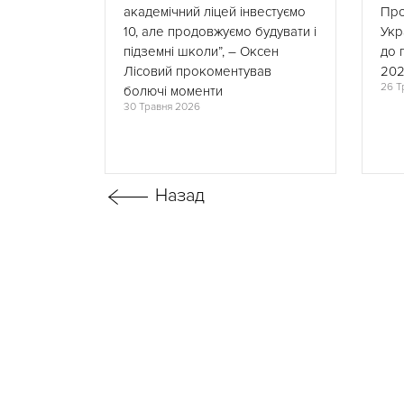
академічний ліцей інвестуємо
Про
10, але продовжуємо будувати і
Укр
підземні школи”, – Оксен
до 
Лісовий прокоментував
202
26 Т
болючі моменти
30 Травня 2026