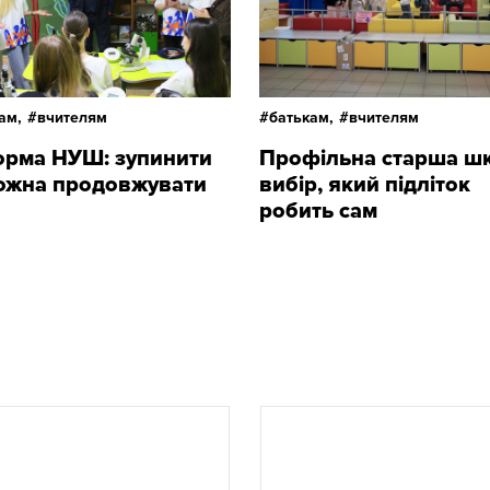
ам,
вчителям
батькам,
вчителям
рма НУШ: зупинити
Профільна старша шк
ожна продовжувати
вибір, який підліток
робить сам