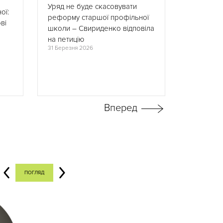
Уряд не буде скасовувати
ої:
реформу старшої профільної
Реформа 
ві
школи – Свириденко відповіла
можна пр
18 Березня 
на петицію
31 Березня 2026
ПОГЛЯД