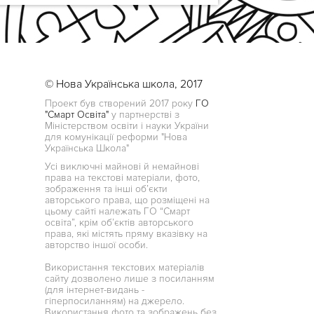
© Нова Українська школа, 2017
Проект був створений 2017 року
ГО
"Смарт Освіта"
у партнерстві з
Міністерством освіти і науки України
для комунікації реформи "Нова
Українська Школа"
Усі виключні майнові й немайнові
права на текстові матеріали, фото,
зображення та інші об’єкти
авторського права, що розміщені на
цьому сайті належать ГО “Смарт
освіта”, крім об’єктів авторського
права, які містять пряму вказівку на
авторство іншої особи.
Використання текстових матеріалів
сайту дозволено лише з посиланням
(для інтернет-видань -
гіперпосиланням) на джерело.
Використання фото та зображень без