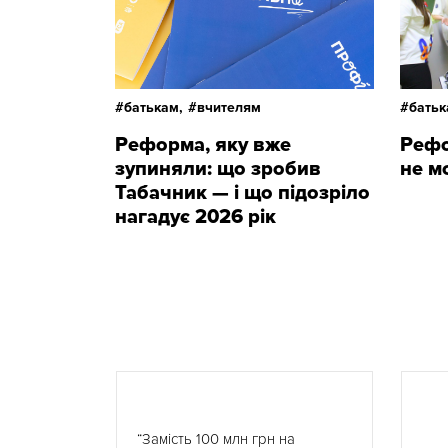
батькам,
вчителям
батьк
Реформа, яку вже
Рефо
зупиняли: що зробив
не м
Табачник — і що підозріло
нагадує 2026 рік
“Замість 100 млн грн на