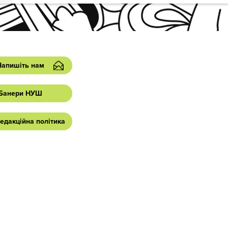
Напишіть нам
Банери НУШ
едакційна політика