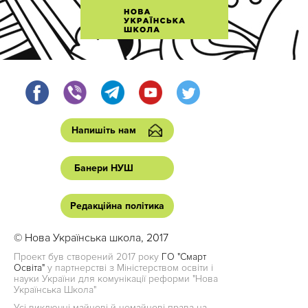
Напишіть нам
Банери НУШ
Редакційна політика
© Нова Українська школа, 2017
Проект був створений 2017 року
ГО "Смарт
Освіта"
у партнерстві з Міністерством освіти і
науки України для комунікації реформи "Нова
Українська Школа"
Усі виключні майнові й немайнові права на