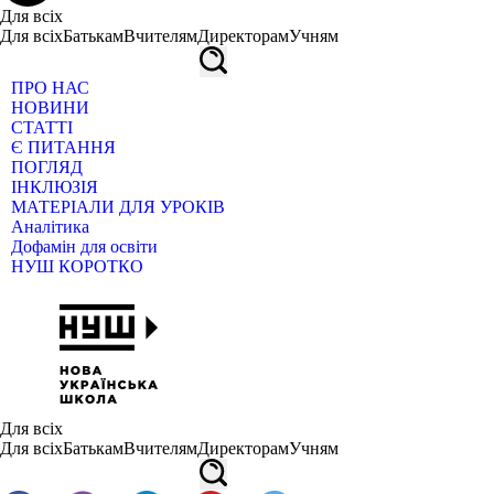
Для всіх
Для всіх
Батькам
Вчителям
Директорам
Учням
ПРО НАС
НОВИНИ
СТАТТІ
Є ПИТАННЯ
ПОГЛЯД
ІНКЛЮЗІЯ
МАТЕРІАЛИ ДЛЯ УРОКІВ
Аналітика
Дофамін для освіти
НУШ КОРОТКО
Для всіх
Для всіх
Батькам
Вчителям
Директорам
Учням