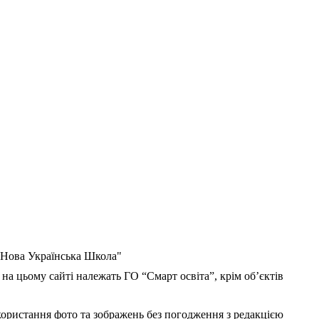
 "Нова Українська Школа"
 на цьому сайті належать ГО “Смарт освіта”, крім об’єктів
користання фото та зображень без погодження з редакцією