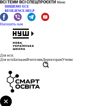
ВСІ ТЕМИ
ВСІ СПЕЦПРОЄКТИ
Меню
ПИШЕМО ЕСЕ
RESILIENCE.HELP
Напишіть нам
Для всіх
Для всіх
Батькам
Вчителям
Директорам
Учням