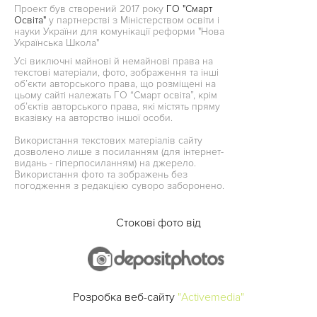
Проект був створений 2017 року
ГО "Смарт
Освіта"
у партнерстві з Міністерством освіти і
науки України для комунікації реформи "Нова
Українська Школа"
Усі виключні майнові й немайнові права на
текстові матеріали, фото, зображення та інші
об’єкти авторського права, що розміщені на
цьому сайті належать ГО “Смарт освіта”, крім
об’єктів авторського права, які містять пряму
вказівку на авторство іншої особи.
Використання текстових матеріалів сайту
дозволено лише з посиланням (для інтернет-
видань - гіперпосиланням) на джерело.
Використання фото та зображень без
погодження з редакцією суворо заборонено.
Стокові фото від
Розробка веб-сайту
"Activemedia"