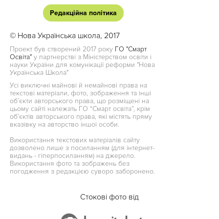
Редакційна політика
© Нова Українська школа, 2017
Проект був створений 2017 року
ГО "Смарт
Освіта"
у партнерстві з Міністерством освіти і
науки України для комунікації реформи "Нова
Українська Школа"
Усі виключні майнові й немайнові права на
текстові матеріали, фото, зображення та інші
об’єкти авторського права, що розміщені на
цьому сайті належать ГО “Смарт освіта”, крім
об’єктів авторського права, які містять пряму
вказівку на авторство іншої особи.
Використання текстових матеріалів сайту
дозволено лише з посиланням (для інтернет-
видань - гіперпосиланням) на джерело.
Використання фото та зображень без
погодження з редакцією суворо заборонено.
Стокові фото від