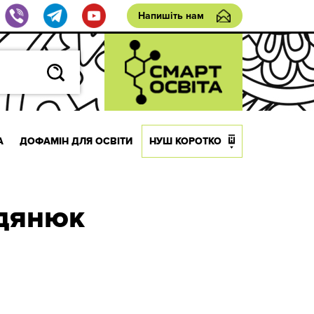
Напишіть нам
А
ДОФАМІН ДЛЯ ОСВІТИ
НУШ КОРОТКО
одянюк