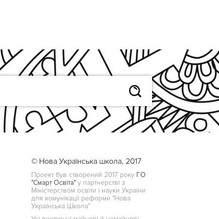
© Нова Українська школа, 2017
Проект був створений 2017 року
ГО
"Смарт Освіта"
у партнерстві з
Міністерством освіти і науки України
для комунікації реформи "Нова
Українська Школа"
Усі виключні майнові й немайнові