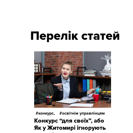
Перелік статей
конкурс,
освітнім управлінцям
Конкурс “для своїх”, або
Як у Житомирі ігнорують