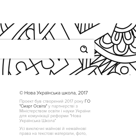
© Нова Українська школа, 2017
Проект був створений 2017 року
ГО
"Смарт Освіта"
у партнерстві з
Міністерством освіти і науки України
для комунікації реформи "Нова
Українська Школа"
Усі виключні майнові й немайнові
права на текстові матеріали, фото,