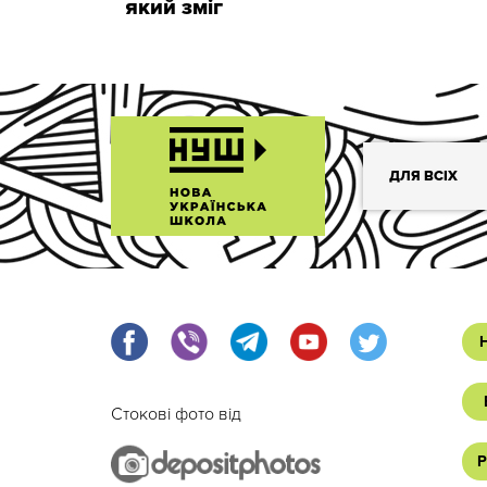
який зміг
ДЛЯ ВСІХ
Стокові фото від
Р