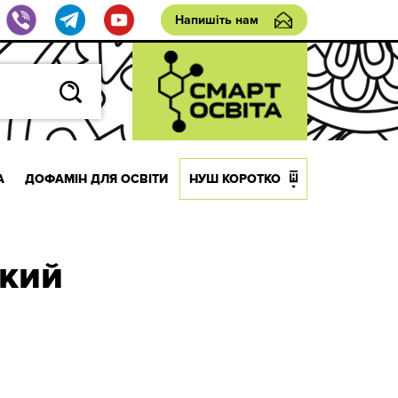
Напишіть нам
А
ДОФАМІН ДЛЯ ОСВІТИ
НУШ КОРОТКО
кий