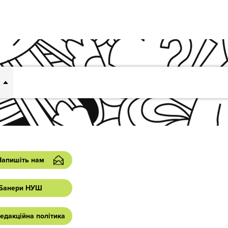
Напишіть нам
Банери НУШ
едакційна політика