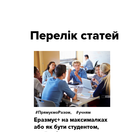
Перелік статей
ПрямуємоРазом,
учням
Еразмус+ на максималках
або як бути студентом,