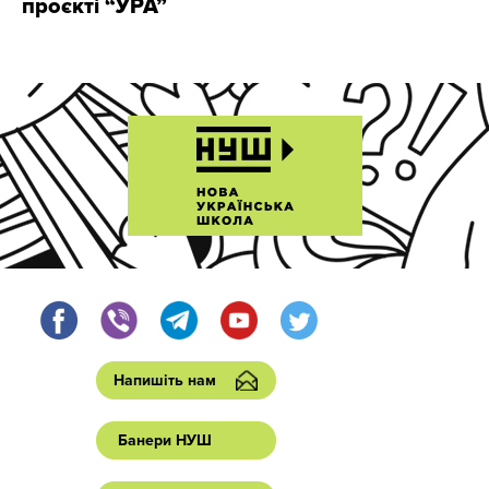
проєкті “УРА”
Напишіть нам
Банери НУШ