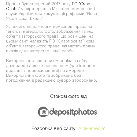
Проект був створений 2017 року
ГО "Смарт
Освіта"
у партнерстві з Міністерством освіти і
науки України для комунікації реформи "Нова
Українська Школа"
Усі виключні майнові й немайнові права на
текстові матеріали, фото, зображення та інші
об’єкти авторського права, що розміщені на
цьому сайті належать ГО “Смарт освіта”, крім
об’єктів авторського права, які містять пряму
вказівку на авторство іншої особи.
Використання текстових матеріалів сайту
дозволено лише з посиланням (для інтернет-
видань - гіперпосиланням) на джерело.
Використання фото та зображень без
погодження з редакцією суворо заборонено.
Стокові фото від
Розробка веб-сайту
"Activemedia"