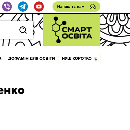
Напишіть нам
А
ДОФАМІН ДЛЯ ОСВІТИ
НУШ КОРОТКО
енко