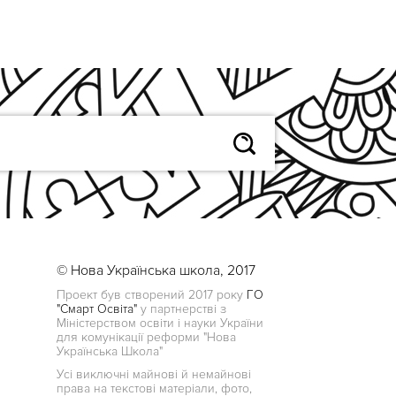
© Нова Українська школа, 2017
Проект був створений 2017 року
ГО
"Смарт Освіта"
у партнерстві з
Міністерством освіти і науки України
для комунікації реформи "Нова
Українська Школа"
Усі виключні майнові й немайнові
права на текстові матеріали, фото,