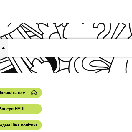
Напишіть нам
Банери НУШ
едакційна політика